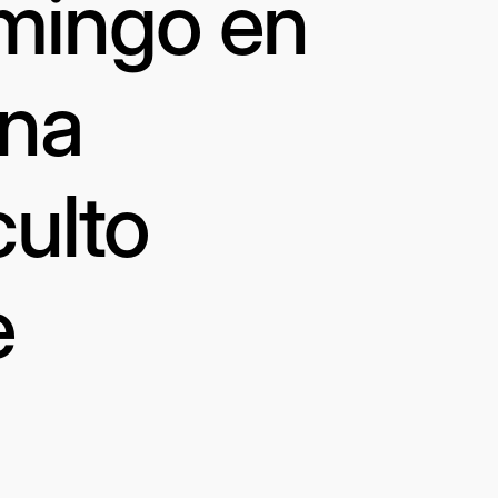
omingo en
una
culto
e