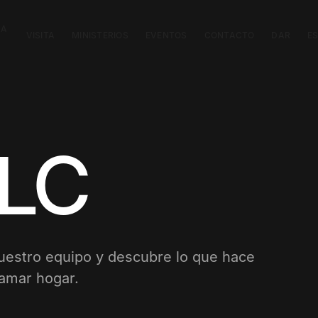
CA
VISITA
MINISTERIOS
EVENTOS
CONTACTO
DAR
E
TLC
uestro equipo y descubre lo que hace
lamar hogar.