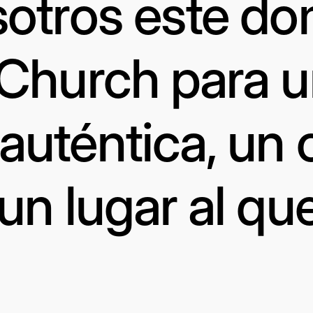
otros este d
 Church para 
uténtica, un 
un lugar al qu