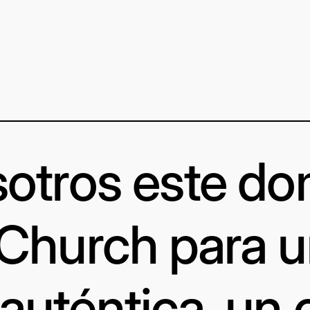
otros este d
 Church para 
uténtica, un 