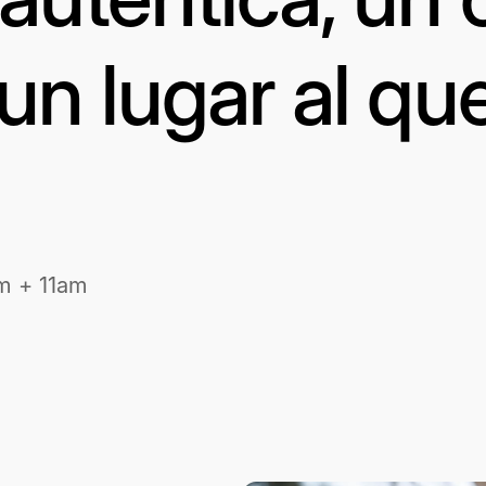
un lugar al qu
m + 11am