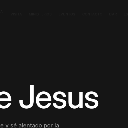
CA
VISITA
MINISTERIOS
EVENTOS
CONTACTO
DAR
E
ke Jesus
e y sé alentado por la