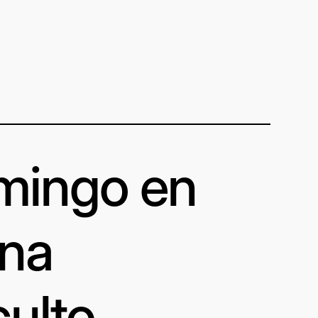
omingo en
una
culto