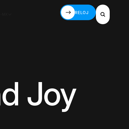
RELOJ
S-MX
RELOJ
nd Joy