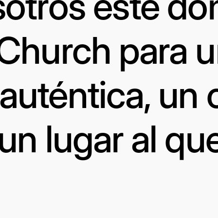
otros este d
 Church para 
uténtica, un 
un lugar al qu