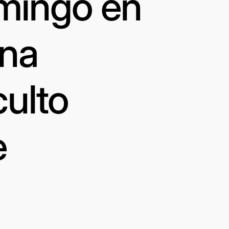
omingo en
una
culto
e