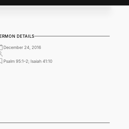
ERMON DETAILS
December 24, 2016
Psalm 95:1–2; Isaiah 41:10