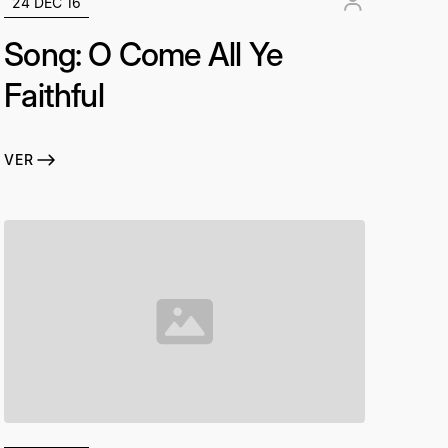
24 DEC 16
Song: O Come All Ye
Faithful
VER