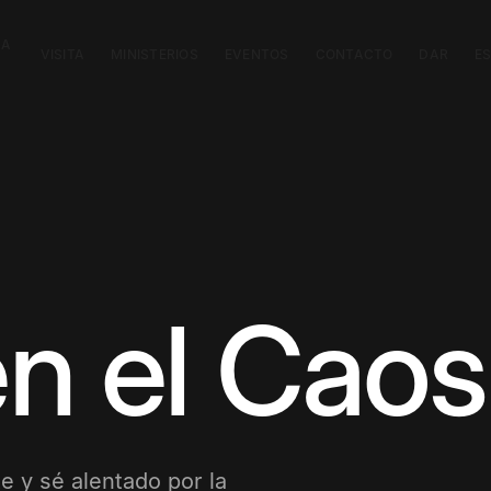
CA
VISITA
MINISTERIOS
EVENTOS
CONTACTO
DAR
E
n el Caos
e y sé alentado por la