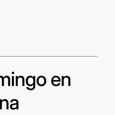
omingo en
una