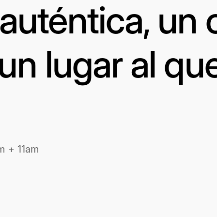
uténtica, un 
un lugar al qu
m + 11am