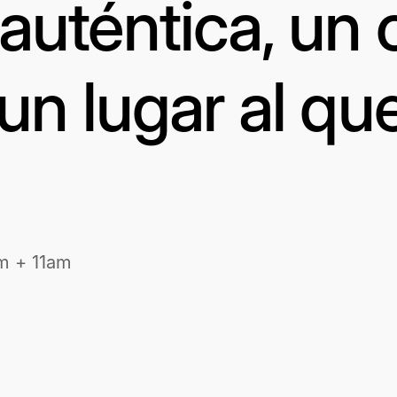
uténtica, un 
un lugar al qu
m + 11am