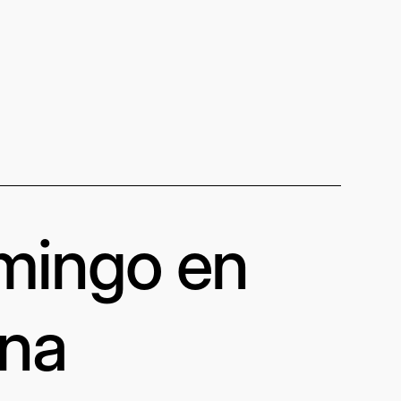
omingo en
una