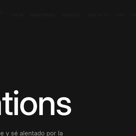
CA
VISITA
MINISTERIOS
EVENTOS
CONTACTO
DAR
E
tions
e y sé alentado por la