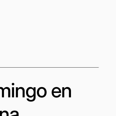
omingo en
una