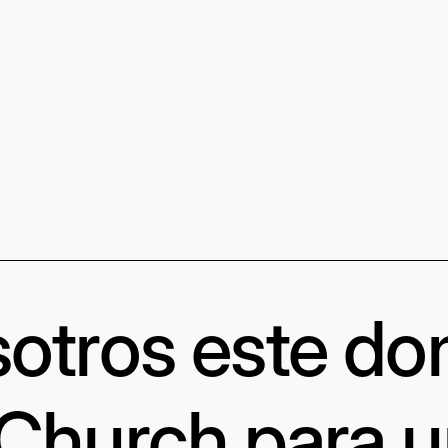
otros este d
 Church para 