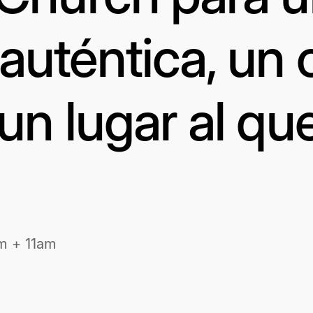
uténtica, un 
un lugar al qu
m + 11am