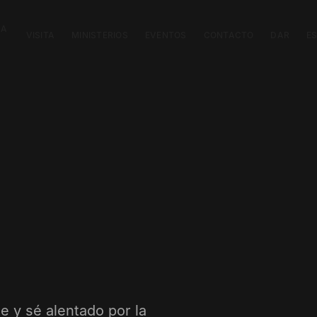
CA
VISITA
MINISTERIOS
EVENTOS
CONTACTO
DAR
E
e y sé alentado por la