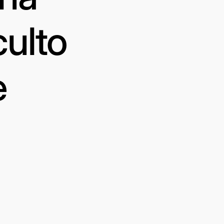
culto
e