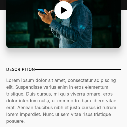
DESCRIPTION
Lorem ipsum dolor sit amet, consectetur adipiscing
elit. Suspendisse varius enim in eros elementum
tristique. Duis cursus, mi quis viverra ornare, eros
dolor interdum nulla, ut commodo diam libero vitae
erat. Aenean faucibus nibh et justo cursus id rutrum
lorem imperdiet. Nunc ut sem vitae risus tristique
posuere.