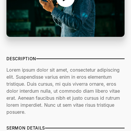
DESCRIPTION
Lorem ipsum dolor sit amet, consectetur adipiscing
elit. Suspendisse varius enim in eros elementum
tristique. Duis cursus, mi quis viverra ornare, eros
dolor interdum nulla, ut commodo diam libero vitae
erat. Aenean faucibus nibh et justo cursus id rutrum
lorem imperdiet. Nunc ut sem vitae risus tristique
posuere.
SERMON DETAILS