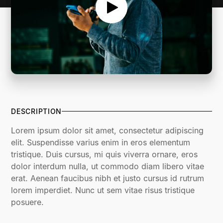
DESCRIPTION
Lorem ipsum dolor sit amet, consectetur adipiscing
elit. Suspendisse varius enim in eros elementum
tristique. Duis cursus, mi quis viverra ornare, eros
dolor interdum nulla, ut commodo diam libero vitae
erat. Aenean faucibus nibh et justo cursus id rutrum
lorem imperdiet. Nunc ut sem vitae risus tristique
posuere.