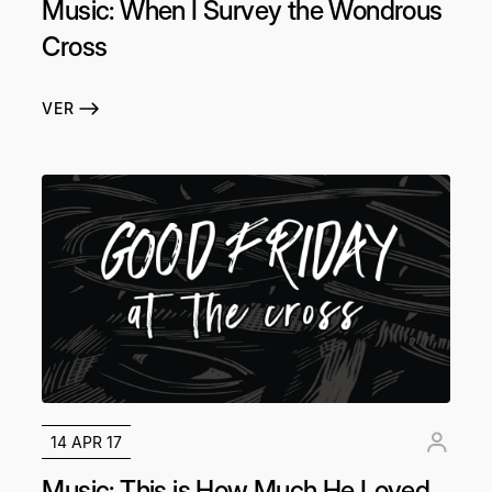
Music: When I Survey the Wondrous
Cross
VER
14 APR 17
Music: This is How Much He Loved