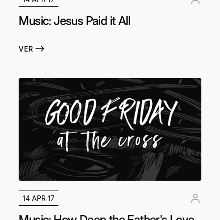
Music: Jesus Paid it All
VER
14 APR 17
Music: How Deep the Father's Love