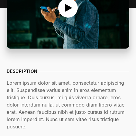
DESCRIPTION
Lorem ipsum dolor sit amet, consectetur adipiscing
elit. Suspendisse varius enim in eros elementum
tristique. Duis cursus, mi quis viverra ornare, eros
dolor interdum nulla, ut commodo diam libero vitae
erat. Aenean faucibus nibh et justo cursus id rutrum
lorem imperdiet. Nunc ut sem vitae risus tristique
posuere.