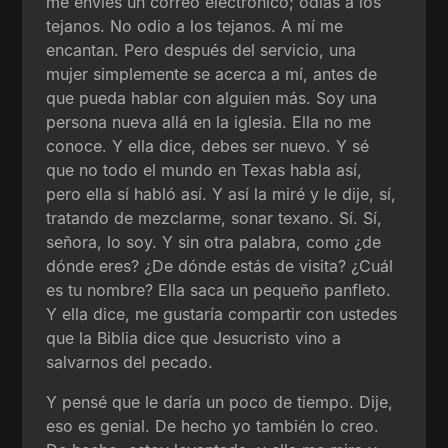
me envíes un correo electrónico; odias a los
tejanos. No odio a los tejanos. A mí me
encantan. Pero después del servicio, una
mujer simplemente se acerca a mí, antes de
que pueda hablar con alguien más. Soy una
persona nueva allá en la iglesia. Ella no me
conoce. Y ella dice, debes ser nuevo. Y sé
que no todo el mundo en Texas habla así,
pero ella sí habló así. Y así la miré y le dije, sí,
tratando de mezclarme, sonar texano. Sí. Sí,
señora, lo soy. Y sin otra palabra, como ¿de
dónde eres? ¿De dónde estás de visita? ¿Cuál
es tu nombre? Ella saca un pequeño panfleto.
Y ella dice, me gustaría compartir con ustedes
que la Biblia dice que Jesucristo vino a
salvarnos del pecado.
Y pensé que le daría un poco de tiempo. Dije,
eso es genial. De hecho yo también lo creo.