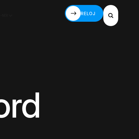
RELOJ
S-MX
RELOJ
ord