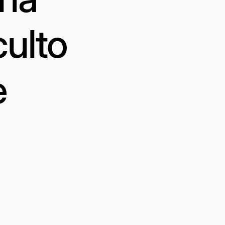
culto
e