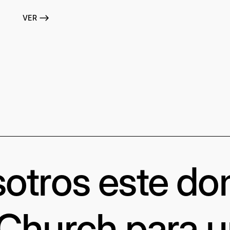
VER
otros este d
 Church para 