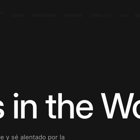
CA
VISITA
MINISTERIOS
EVENTOS
CONTACTO
DAR
E
 in the W
e y sé alentado por la