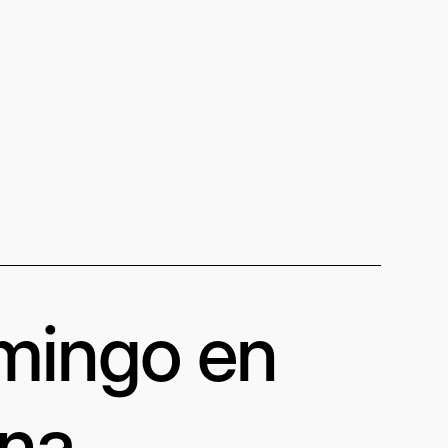
omingo en
una