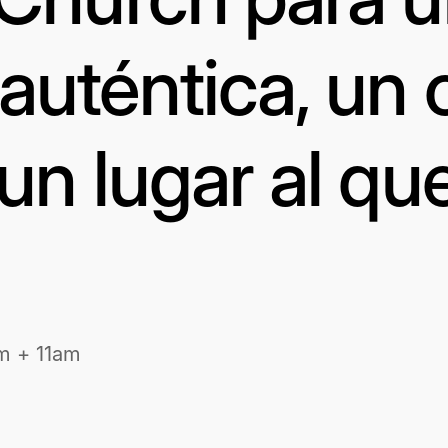
uténtica, un 
un lugar al qu
m + 11am