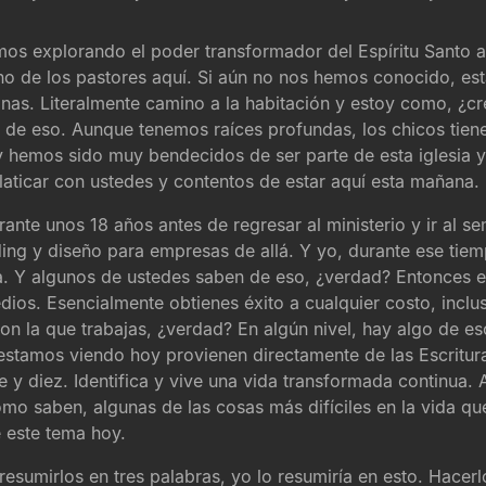
mos explorando el poder transformador del Espíritu Santo a
 de los pastores aquí. Si aún no nos hemos conocido, esta 
as. Literalmente camino a la habitación y estoy como, ¿cre
de eso. Aunque tenemos raíces profundas, los chicos tiene
hemos sido muy bendecidos de ser parte de esta iglesia y
aticar con ustedes y contentos de estar aquí esta mañana.
nte unos 18 años antes de regresar al ministerio y ir al se
nding y diseño para empresas de allá. Y yo, durante ese tie
ena. Y algunos de ustedes saben de eso, ¿verdad? Entonces 
os. Esencialmente obtienes éxito a cualquier costo, incluso 
 con la que trabajas, ¿verdad? En algún nivel, hay algo de e
estamos viendo hoy provienen directamente de las Escritura
 y diez. Identifica y vive una vida transformada continua. 
o saben, algunas de las cosas más difíciles en la vida qu
 este tema hoy.
 resumirlos en tres palabras, yo lo resumiría en esto. Hace