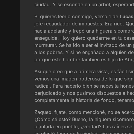
ciudad. Y se esconde en un árbol, esperan
Si quieres leerlo conmigo, verso 1 de
Lucas
jefe recaudador de impuestos. Era rico. Que
hacia adelante y trepó una higuera sicomoro 
enseguida. Hoy quiero quedarme en tu casa.
murmurar. Se ha ido a ser el invitado de un
a los pobres. Y si he engañado a alguien de 
porque este hombre también es hijo de Abra
Así que creo que a primera vista, es fácil 
vemos una imagen poderosa de lo que signi
radical. Para hacerlo bien se necesita hone
perjudicado y nos pusimos dispuestos a hac
completamente la historia de fondo, tenem
Zaqueo, fíjate, como mencioné, no se acercó 
¿Cómo sé esto? Bueno, la higuera sicomoro,
plantada en pueblo, ¿verdad? Las raíces se 
se plantó fuera de la ciudad, sin mencionar