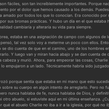
o son fáciles, son tan increíblemente importantes. Porque
miento por el dolor que hemos causado a los demás. Puedes p
Era amado por todos los que lo conocían. Era conocido por s
por sus bromas prácticas. Y hubo un día en el que estaba h
realidad cambiaría y alteraría su vida para siempre.
Corea, estaba en una asignación de campo con algunos de l
 pensó, tal vez solo voy a meterme un poco con ellos. Ent
o se dio cuenta de que en el camino, uno de los hombres en
arlo. Y luego van y miran hacia abajo y se dan cuenta de q
 cabeza y murió. Ahora, para empeorar las cosas, Charlie r
 lo empujaron a un lado. Técnicamente habría sido juzgado
strozó porque sentía que estaba en mi mano que esto suced
o sobre su cuerpo en algún intento de arreglarlo. Pero no fu
pero nunca hablaba de fe, nunca hablaba de Dios, y definit
mi otro abuelo, si estuviste aquí en mi última enseñanza. ¿
ué el abuelo Charlie no iba a ir a la iglesia, por qué no i