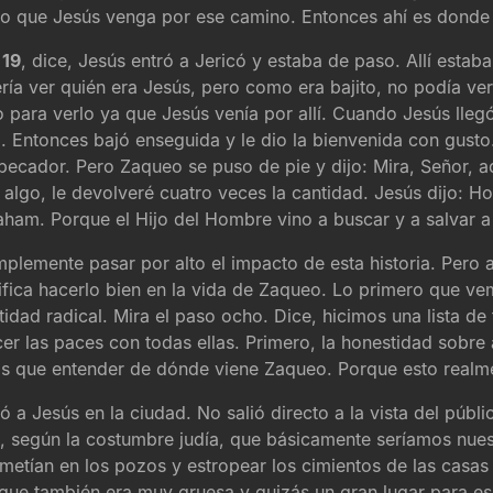
do que Jesús venga por ese camino. Entonces ahí es donde 
 19
, dice, Jesús entró a Jericó y estaba de paso. Allí est
ría ver quién era Jesús, pero como era bajito, no podía ver
para verlo ya que Jesús venía por allí. Cuando Jesús llegó 
 Entonces bajó enseguida y le dio la bienvenida con gusto
 pecador. Pero Zaqueo se puso de pie y dijo: Mira, Señor, 
algo, le devolveré cuatro veces la cantidad. Jesús dijo: Ho
ham. Porque el Hijo del Hombre vino a buscar y a salvar a
simplemente pasar por alto el impacto de esta historia. Pero
fica hacerlo bien en la vida de Zaqueo. Lo primero que ve
stidad radical. Mira el paso ocho. Dice, hicimos una lista 
er las paces con todas ellas. Primero, la honestidad sobre
os que entender de dónde viene Zaqueo. Porque esto realm
a Jesús en la ciudad. No salió directo a la vista del públi
 según la costumbre judía, que básicamente seríamos nuest
metían en los pozos y estropear los cimientos de las casas 
 que también era muy gruesa y quizás un gran lugar para es