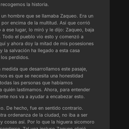
recogemos la historia.
aba un hombre que se llamaba Zaqueo. Era un
 por encima de la multitud. Así que corrió
a ese lugar, lo miró y le dijo: Zaqueo, baja
. Todo el pueblo vio esto y comenzó a
aquí y ahora doy la mitad de mis posesiones
y la salvación ha llegado a esta casa
 los perdidos.
 a medida que desarrollamos este pasaje,
mos es que se necesita una honestidad
de todas las personas que habíamos
 a quién lastimamos. Ahora, para entender
ente nos va a ayudar a encabezar esto.
co. De hecho, fue en sentido contrario.
ra ordenanza de la ciudad, no iba a ser
y cosas así. Por lo que la higuera sicomoro
conderse. Tal vez incluso Zaqueo eligió