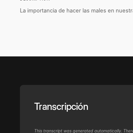
La importancia de hacer las males en nuestr
Transcripción
This transcript was generated automatically. Ther