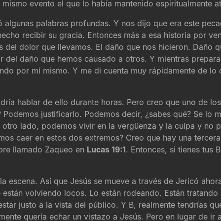
 mismo evento el que lo había mantenido espiritualmente a
 algunas palabras profundas. Y nos dijo que era este pecad
hecho recibir su gracia. Entonces más a esa historia por v
s del dolor que llevamos. El daño que nos hicieron. Daño
lar del daño que hemos causado a otros. Y mientras prepar
ando por mí mismo. Y me di cuenta muy rápidamente de lo d
odría hablar de ello durante horas. Pero creo que uno de l
Podemos justificarlo. Podemos decir, ¿sabes qué? Se lo me
r otro lado, podemos vivir en la vergüenza y la culpa y no p
amos caer en estos dos extremos? Creo que hay una tercera
mbre llamado Zaqueo en
Lucas 19:1
. Entonces, si tienes tus
la escena. Así que Jesús se mueve a través de Jericó ahora
 están volviendo locos. Lo están rodeando. Están tratando 
 estar justo a la vista del público. Y B, realmente tendrías 
e quería echar un vistazo a Jesús. Pero en lugar de ir a 